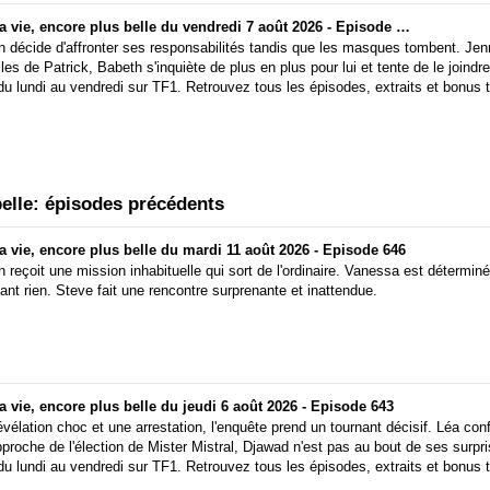
Plus belle la vie, encore plus belle du vendredi 7 août 2026 - Episode 644
n décide d'affronter ses responsabilités tandis que les masques tombent. Jenni
es de Patrick, Babeth s'inquiète de plus en plus pour lui et tente de le joindre
 du lundi au vendredi sur TF1. Retrouvez tous les épisodes, extraits et bonus 
 belle: épisodes précédents
la vie, encore plus belle du mardi 11 août 2026 - Episode 646
n reçoit une mission inhabituelle qui sort de l'ordinaire. Vanessa est déterminé
ant rien. Steve fait une rencontre surprenante et inattendue.
la vie, encore plus belle du jeudi 6 août 2026 - Episode 643
vélation choc et une arrestation, l'enquête prend un tournant décisif. Léa conf
pproche de l'élection de Mister Mistral, Djawad n'est pas au bout de ses surpri
 du lundi au vendredi sur TF1. Retrouvez tous les épisodes, extraits et bonus 