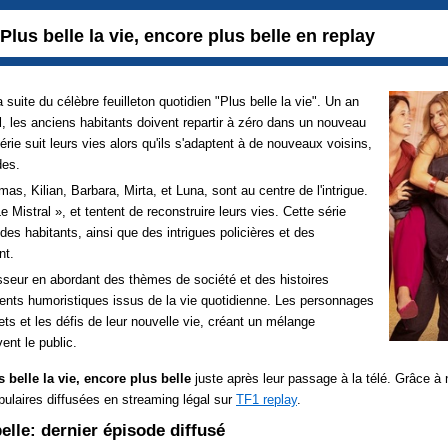
Plus belle la vie, encore plus belle en replay
a suite du célèbre feuilleton quotidien "Plus belle la vie". Un an
l, les anciens habitants doivent repartir à zéro dans un nouveau
érie suit leurs vies alors qu'ils s'adaptent à de nouveaux voisins,
des.
 Kilian, Barbara, Mirta, et Luna, sont au centre de l'intrigue.
 Mistral », et tentent de reconstruire leurs vies. Cette série
 des habitants, ainsi que des intrigues policières et des
nt.
esseur en abordant des thèmes de société et des histoires
ments humoristiques issus de la vie quotidienne. Les personnages
rets et les défis de leur nouvelle vie, créant un mélange
ent le public.
s belle la vie, encore plus belle
juste après leur passage à la télé. Grâce à 
pulaires diffusées en streaming légal sur
TF1 replay
.
belle: dernier épisode diffusé